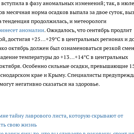
ии вступила в фазу аномальных изменений; так, в июл
ов месячная норма осадков выпала за двое суток, вы
та тенденция продолжилась, и метеорологи
ринесет аномалии
. Ожидалось, что сентябрь продлит
ой, достигая +25…+29°C в центральных регионах и д
нако октябрь должен был ознаменоваться резкой сме
падение температуры до +13…+14°C в центральных
е октября. Особенно сильные осадки, превышающие 
снодарском крае и Крыму. Специалисты предупрежд
могут негативно сказаться на здоровье.
не тайну лаврового листа, которую скрывают от
ить свою жизнь
 варки яиц: то, что вы сливаете в раковину, стоит ц