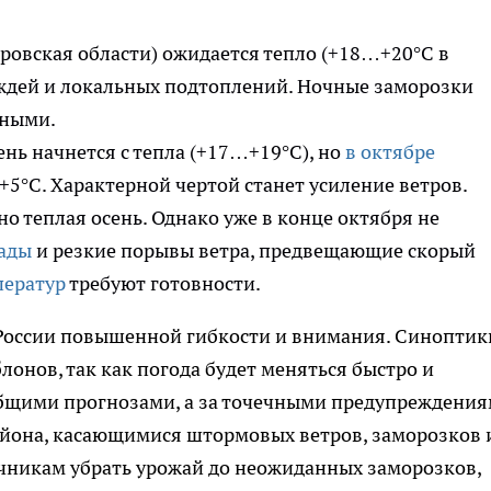
ровская области) ожидается тепло (+18…+20°C в
ождей и локальных подтоплений. Ночные заморозки
нными.
ень начнется с тепла (+17…+19°C), но
в октябре
+5°C. Характерной чертой станет усиление ветров.
 теплая осень. Однако уже в конце октября не
ады
и резкие порывы ветра, предвещающие скорый
ператур
требуют готовности.
й России повышенной гибкости и внимания. Синоптик
онов, так как погода будет меняться быстро и
 общими прогнозами, а за точечными предупреждени
айона, касающимися штормовых ветров, заморозков 
дачникам убрать урожай до неожиданных заморозков,