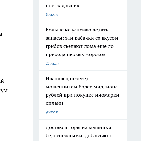
пострадавших
8 июля
Больше не успеваю делать
а
запасы: эти кабачки со вкусом
грибов съедают дома еще до
а
прихода первых морозов
20 июля
Ивановец перевел
ый
мошенникам более миллиона
мум
рублей при покупке иномарки
онлайн
9 июля
Достаю шторы из машинки
белоснежными: добавляю к