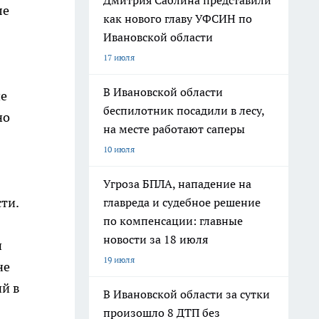
Дмитрия Саблина представили
ле
как нового главу УФСИН по
Ивановской области
17 июля
В Ивановской области
ше
беспилотник посадили в лесу,
но
на месте работают саперы
10 июля
Угроза БПЛА, нападение на
ти.
главреда и судебное решение
по компенсации: главные
новости за 18 июля
и
19 июля
не
ий в
В Ивановской области за сутки
произошло 8 ДТП без