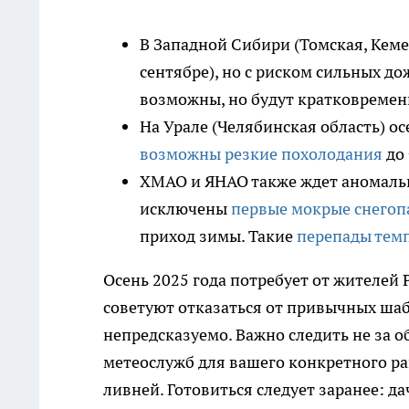
В Западной Сибири (Томская, Кеме
сентябре), но с риском сильных д
возможны, но будут кратковреме
На Урале (Челябинская область) ос
возможны резкие похолодания
до 
ХМАО и ЯНАО также ждет аномально
исключены
первые мокрые снегоп
приход зимы. Такие
перепады тем
Осень 2025 года потребует от жителе
советуют отказаться от привычных шабл
непредсказуемо. Важно следить не за
метеослужб для вашего конкретного р
ливней. Готовиться следует заранее: 