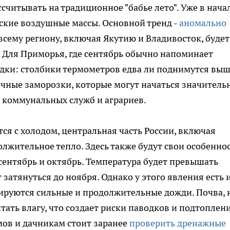
считывать на традиционное "бабье лето". Уже в нача
ские воздушные массы. Основной тренд -
аномально
 всему региону, включая Якутию и Владивосток, будет
 Для Приморья, где сентябрь обычно напоминает
едки: столбики термометров едва ли поднимутся вы
чные заморозки, которые могут начаться значитель
 коммунальных служб и аграриев.
тся с холодом, центральная часть России, включая
лжительное тепло. Здесь также будут свои особеннос
сентябрь и октябрь. Температура будет превышать
 затянуться до ноября. Однако у этого явления есть 
ируются сильные и продолжительные дожди. Почва, 
тать влагу, что создает риски паводков и подтоплен
мов и дачникам стоит заранее
проверить дренажные