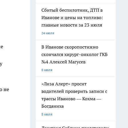
Сбитый беспилотник, ДТП в
Иванове и цены на топливо:
главные новости за 23 июля
24 июля
не
В Иванове скоропостижно
скончался хирург-онколог ГКБ
№4 Алексей Магусев
у
8 июля
«Лиза Алерт» просит
о не
водителей проверить записи с
трассы Иваново — Кохма —
Богданиха
8 июля