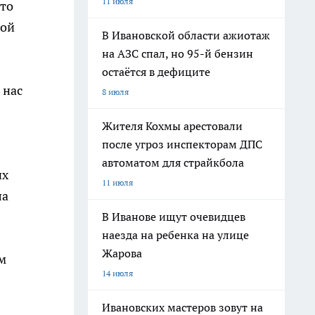
11 июля
что
ной
В Ивановской области ажиотаж
на АЗС спал, но 95-й бензин
остаётся в дефиците
 нас
8 июля
Жителя Кохмы арестовали
после угроз инспекторам ДПС
автоматом для страйкбола
их
11 июля
ла
В Иванове ищут очевидцев
наезда на ребенка на улице
Жарова
м
14 июля
Ивановских мастеров зовут на