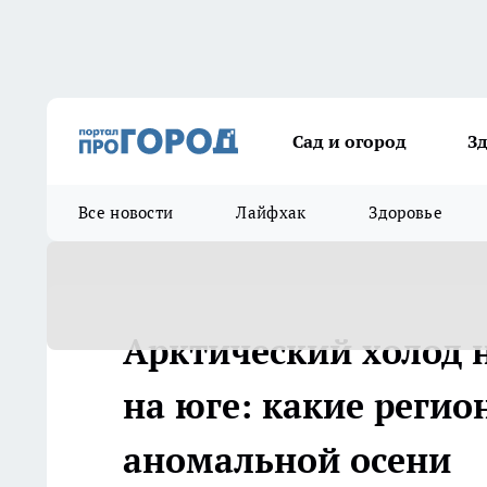
Сад и огород
З
Все новости
Лайфхак
Здоровье
Арктический холод н
на юге: какие регио
аномальной осени