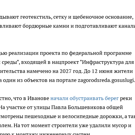
дывают геотекстиль, сетку и щебеночное основание,
авливают бордюрные камни и подготавливают канал
дью реализации проекта по федеральной программе
среды", входящей в нацпроект "Инфраструктура для
ительства намечено на 2027 год. До 12 июня жители
 один из объектов на портале zagorodsreda.gosuslugi.
стно, что в Иванове
начали обустраивать берег
реки
На участке от улицы Павла Большевикова общей
усмотрены пешеходные и велосипедные дорожки, а та
лем. На тот момент строители уже удалили мусор и
орию к монтажу инженерных систем.