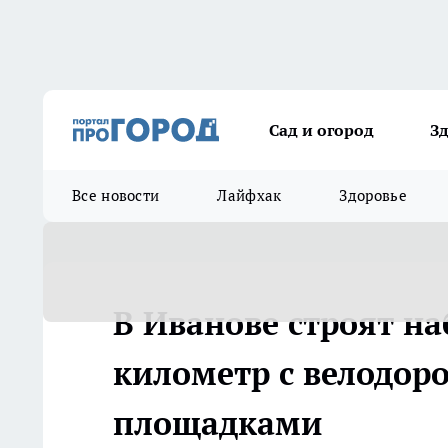
Сад и огород
З
Все новости
Лайфхак
Здоровье
В Иванове строят н
километр с велодо
площадками