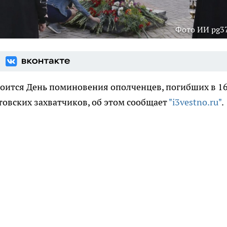
Фото ИИ pg37
тоится День поминовения ополченцев, погибших в 1
товских захватчиков, об этом сообщает
"i3vestno.ru"
.