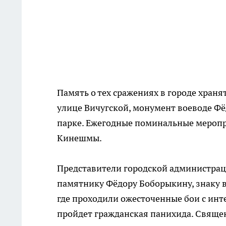
Память о тех сражениях в городе хран
улице Вичугской, монумент воеводе Фё
парке. Ежегодные поминальные мероп
Кинешмы.
Представители городской администрац
памятнику Фёдору Боборыкину, знаку в 
где проходили ожесточенные бои с инт
пройдет гражданская панихида. Свящ