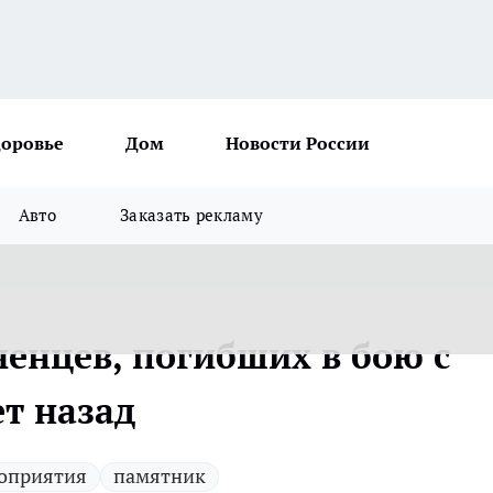
доровье
Дом
Новости России
Авто
Заказать рекламу
енцев, погибших в бою с
т назад
оприятия
памятник