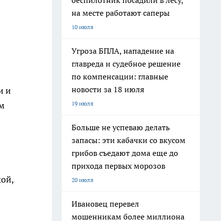
беспилотник посадили в лесу,
на месте работают саперы
10 июля
Угроза БПЛА, нападение на
главреда и судебное решение
по компенсации: главные
новости за 18 июля
и и
19 июля
м
Больше не успеваю делать
запасы: эти кабачки со вкусом
грибов съедают дома еще до
прихода первых морозов
ой,
20 июля
Ивановец перевел
мошенникам более миллиона