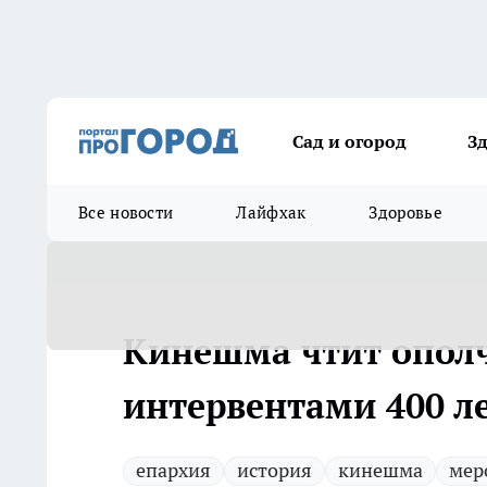
Сад и огород
З
Все новости
Лайфхак
Здоровье
Кинешма чтит ополч
интервентами 400 ле
епархия
история
кинешма
мер